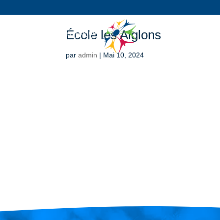
École les Aiglons
par
admin
|
Mai 10, 2024