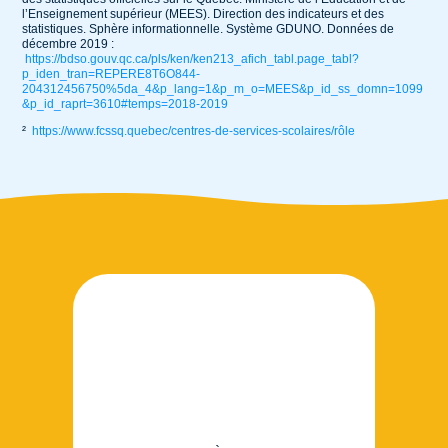
l’Enseignement supérieur (MEES). Direction des indicateurs et des
statistiques. Sphère informationnelle. Système GDUNO. Données de
décembre 2019 :
https://bdso.gouv.qc.ca/pls/ken/ken213_afich_tabl.page_tabl?
p_iden_tran=REPERE8T6O844-
204312456750%5da_4&p_lang=1&p_m_o=MEES&p_id_ss_domn=1099
&p_id_raprt=3610#temps=2018-2019
²
https://www.fcssq.quebec/centres-de-services-scolaires/rôle