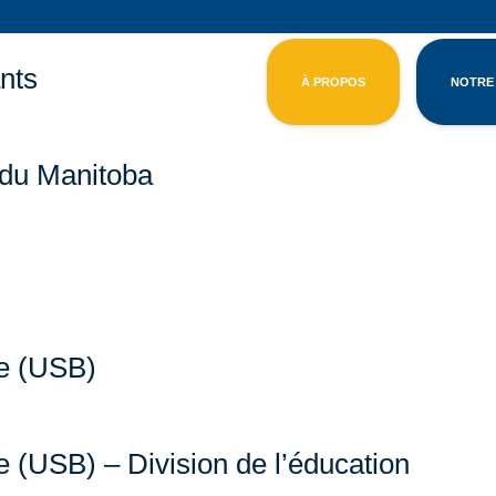
nts
À PROPOS
NOTRE
é du Manitoba
ce (USB)
e (USB) – Division de l’éducation