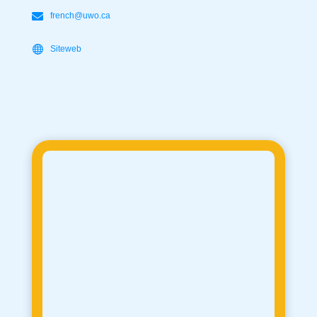
french@uwo.ca
Siteweb