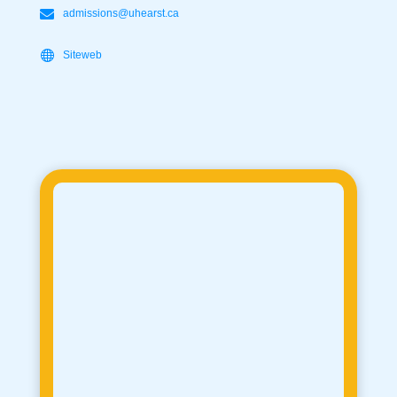
admissions@uhearst.ca
Siteweb