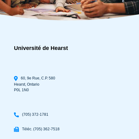
Université de Hearst
60, 9e Rue, C.P. 580
Hearst
,
Ontario
P0L 1N0
(705) 372-1781
Téléc. (705) 362-7518