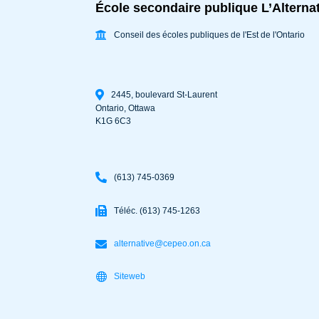
École secondaire publique L’Alterna
Conseil des écoles publiques de l'Est de l'Ontario
2445, boulevard St-Laurent
Ontario
,
Ottawa
K1G 6C3
(613) 745-0369
Téléc. (613) 745-1263
alternative@cepeo.on.ca
Siteweb