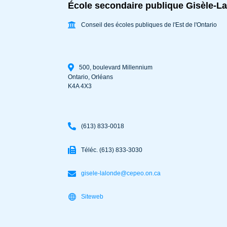
École secondaire publique Gisèle-L
Conseil des écoles publiques de l'Est de l'Ontario
500, boulevard Millennium
Ontario
,
Orléans
K4A 4X3
(613) 833-0018
Téléc. (613) 833-3030
gisele-lalonde@cepeo.on.ca
Siteweb