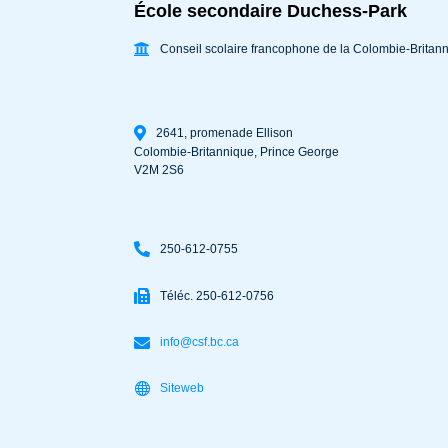
École secondaire Duchess-Park
Conseil scolaire francophone de la Colombie-Britan
2641, promenade Ellison
Colombie-Britannique
,
Prince George
V2M 2S6
250-612-0755
Téléc. 250-612-0756
info@csf.bc.ca
Siteweb