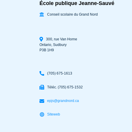
École publique Jeanne-Sauvé
Conseil scolaire du Grand Nord
300, rue Van Horne
Ontario
,
Sudbury
P3B 1H9
(705) 675-1613
Téléc. (705) 675-1532
epjs@grandnord.ca
Siteweb