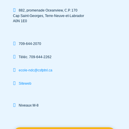
882, promenade Oceanview, C.P. 170
Cap Saint-Georges
,
Terre-Neuve-et-Labrador
A0N 1E0
709-644-2070
Téléc. 709-644-2262
ecole-ndc@csfptnl.ca
Siteweb
Niveaux M-8