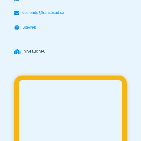
ecolendp@francosud.ca
Siteweb
Niveaux M-6