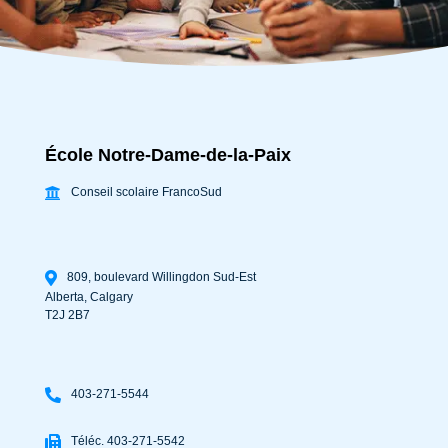
École Notre-Dame-de-la-Paix
Conseil scolaire FrancoSud
809, boulevard Willingdon Sud-Est
Alberta
,
Calgary
T2J 2B7
403-271-5544
Téléc. 403-271-5542