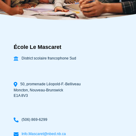
École Le Mascaret
District scolaire francophone Sud
50, promenade Léopold-F.-Belliveau
Moncton
,
Nouveau-Brunswick
E1A 8V3
(506) 869-6299
Info.Mascaret@nbed.nb.ca