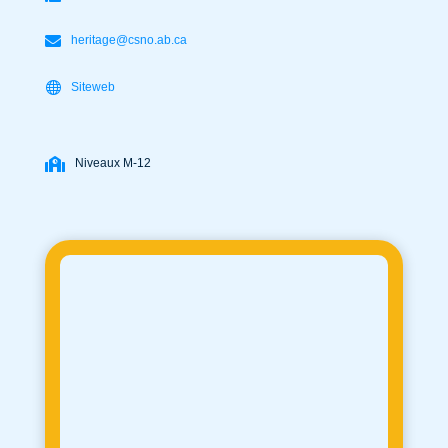
heritage@csno.ab.ca
Siteweb
Niveaux M-12