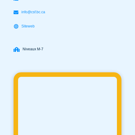
info@csf.bc.ca
Siteweb
Niveaux M-7