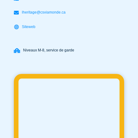
lheritage@csviamonde.ca
Siteweb
Niveaux M-8, service de garde