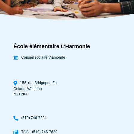
École élémentaire L’Harmonie
Conseil scolaire Viamonde
158, rue Bridgeport Est
Ontario
,
Waterloo
N2J 2K4
(519) 746-7224
Téléc. (519) 746-7629