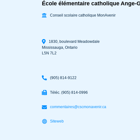
École élémentaire catholique Ange-G
Conseil scolaire catholique MonAvenir
1830, boulevard Meadowdale
Mississauga
,
Ontario
L5N 7L2
(905) 814-9122
Téléc. (905) 814-0996
commentaires@cscmonavenir.ca
Siteweb