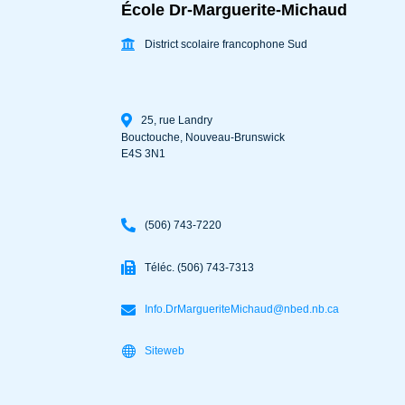
École Dr-Marguerite-Michaud
District scolaire francophone Sud
25, rue Landry
Bouctouche
,
Nouveau-Brunswick
E4S 3N1
(506) 743-7220
Téléc. (506) 743-7313
Info.DrMargueriteMichaud@nbed.nb.ca
Siteweb