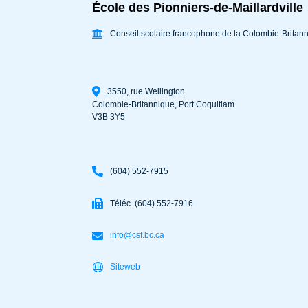
École des Pionniers-de-Maillardville
Conseil scolaire francophone de la Colombie-Britan
3550, rue Wellington
Colombie-Britannique
,
Port Coquitlam
V3B 3Y5
(604) 552-7915
Téléc. (604) 552-7916
info@csf.bc.ca
Siteweb