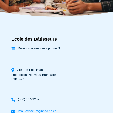
École des Bâtisseurs
District scolaire francophone Sud
715, rue Priestman
Fredericton
,
Nouveau-Brunswick
E3B 5W7
(506) 444-3252
Info.Batisseurs@nbed.nb.ca