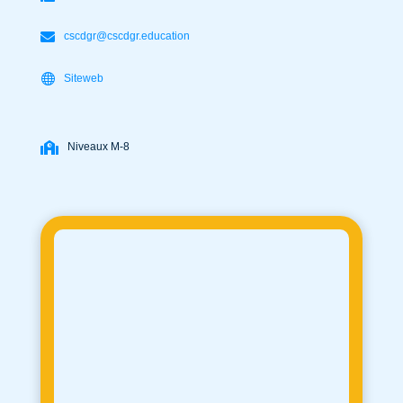
cscdgr@cscdgr.education
Siteweb
Niveaux M-8