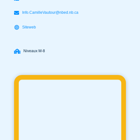
Info.CamilleVautour@nbed.nb.ca
Siteweb
Niveaux M-8