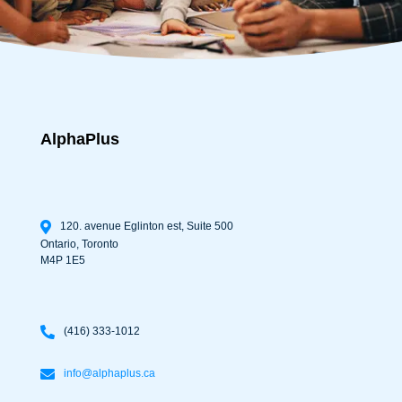
AlphaPlus
120. avenue Eglinton est, Suite 500
Ontario
,
Toronto
M4P 1E5
(416) 333-1012
info@alphaplus.ca