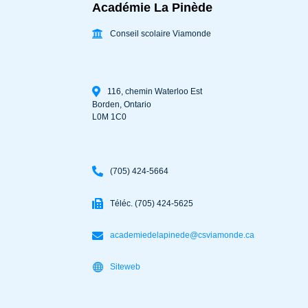
Académie La Pinède
Conseil scolaire Viamonde
116, chemin Waterloo Est
Borden
,
Ontario
L0M 1C0
(705) 424-5664
Téléc. (705) 424-5625
academiedelapinede@csviamonde.ca
Siteweb