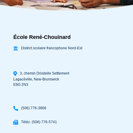
École René-Chouinard
District scolaire francophone Nord-Est
3, chemin Drisdelle Settlement
Lagacéville
,
New-Brunswick
E9G 2N3
(506) 776-3866
Téléc. (506) 776-5741