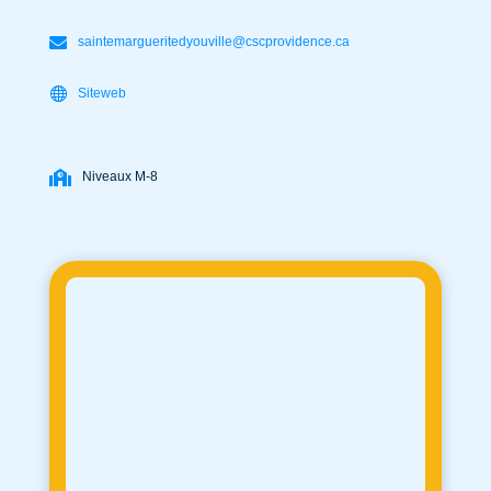
saintemargueritedyouville@cscprovidence.ca
Siteweb
Niveaux M-8