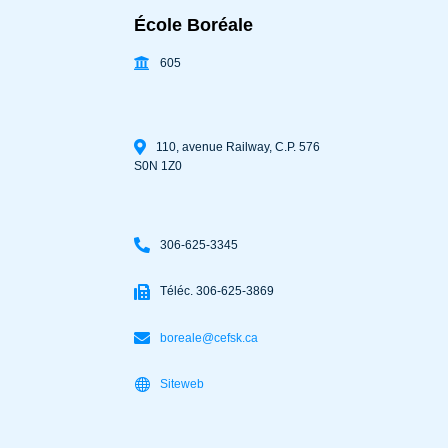
École Boréale
605
110, avenue Railway, C.P. 576
S0N 1Z0
306-625-3345
Téléc. 306-625-3869
boreale@cefsk.ca
Siteweb