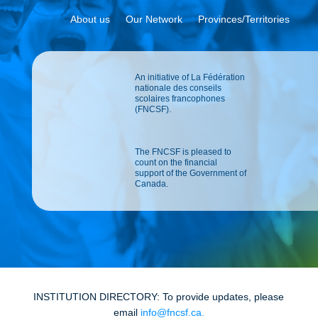
About us
Our Network
Provinces/Territories
An initiative of La Fédération
nationale des conseils
scolaires francophones
(FNCSF).
The FNCSF is pleased to
count on the financial
support of the Government of
Canada.
INSTITUTION DIRECTORY: To provide updates, please
email
info@fncsf.ca
.